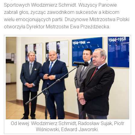
Sportowych Włodzimierz Schmidt. Wszyscy Panowie
zabrali głos, życząc zawodnikom sukcesów a kibicom
wielu emocjonujących partii. Drużynowe Mistrzostwa Polski
otworzyła Dyrektor Mistrzostw Ewa Przeździecka.
Od lewej: Włodzimierz Schmidt, Radosław Sujak, Piotr
Wiśniowski, Edward Jaworski.